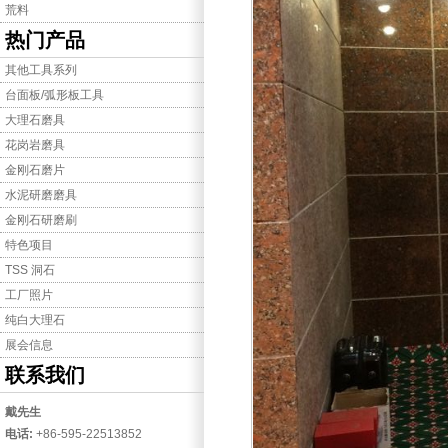
荒料
热门产品
其他工具系列
台面板/弧形板工具
大理石磨具
花岗岩磨具
金刚石磨片
水泥研磨磨具
金刚石研磨刷
特色项目
TSS 洞石
工厂照片
纯白大理石
展会信息
联系我们
戴先生
电话:
+86-595-22513852