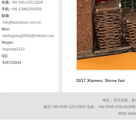
传真:
+86-595-22513826
手机:
+86 13960283958
邮箱:
info@trulystone.com.cn
Msn:
dailingsong5858@hotmail.com
Skype:
lingsong1122
QQ:
626722642
2017 Xiamen. Stone fair
地址：北天安路，泉州
电话:+86-0595-22513852 传真：+86-0595-2251382
MSN: dail