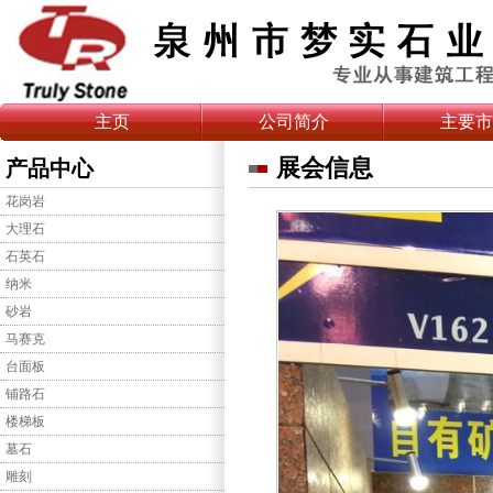
主页
公司简介
主要市
展会信息
产品中心
花岗岩
大理石
石英石
纳米
砂岩
马赛克
台面板
铺路石
楼梯板
墓石
雕刻