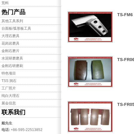
荒料
热门产品
TS-FM6
其他工具系列
台面板/弧形板工具
大理石磨具
花岗岩磨具
金刚石磨片
水泥研磨磨具
TS-FR0
金刚石研磨刷
特色项目
TSS 洞石
工厂照片
纯白大理石
展会信息
TS-FR0
联系我们
戴先生
电话:
+86-595-22513852