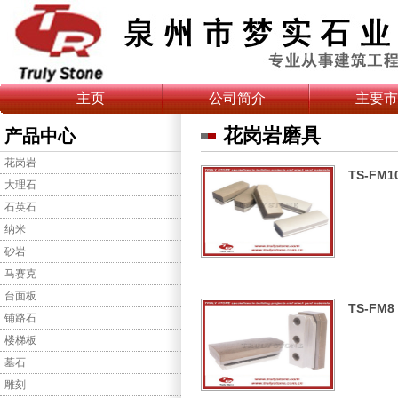
主页
公司简介
主要市
花岗岩磨具
产品中心
花岗岩
TS-FM1
大理石
石英石
纳米
砂岩
马赛克
台面板
TS-FM8
铺路石
楼梯板
墓石
雕刻