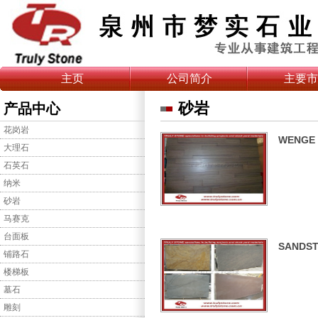
主页
公司简介
主要市
砂岩
产品中心
花岗岩
WENGE
大理石
石英石
纳米
砂岩
马赛克
台面板
SANDS
铺路石
楼梯板
墓石
雕刻