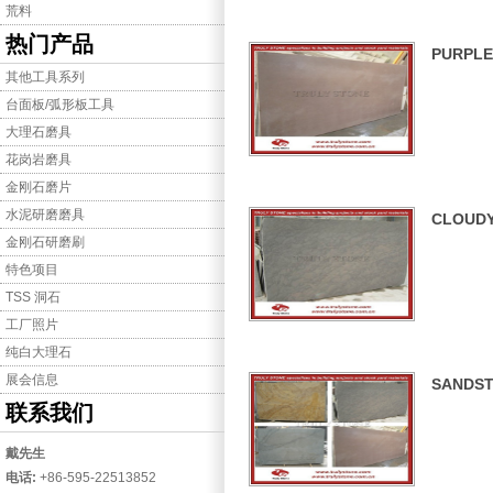
荒料
热门产品
PURPLE
其他工具系列
台面板/弧形板工具
大理石磨具
花岗岩磨具
金刚石磨片
水泥研磨磨具
CLOUD
金刚石研磨刷
特色项目
TSS 洞石
工厂照片
纯白大理石
展会信息
SANDS
联系我们
戴先生
电话:
+86-595-22513852